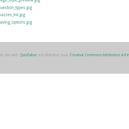
du site web
QuizFaber
est distribué sous
Creative Commons Attribution 4.0 In