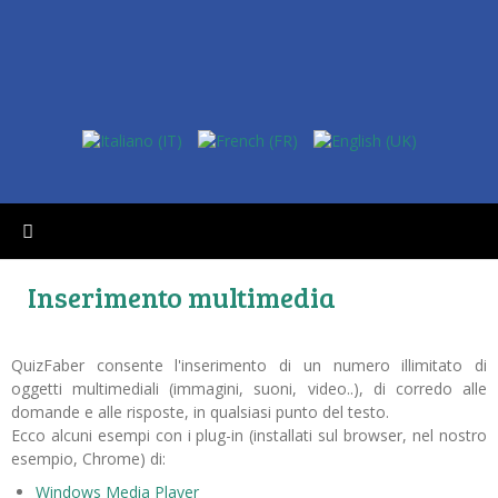
Inserimento multimedia
QuizFaber consente l'inserimento di un numero illimitato di
oggetti multimediali (immagini, suoni, video..), di corredo alle
domande e alle risposte, in qualsiasi punto del testo.
Ecco alcuni esempi con i plug-in (installati sul browser, nel nostro
esempio, Chrome) di:
Windows Media Player