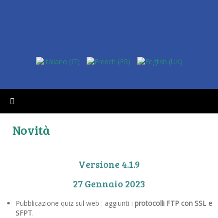
Novità
Versione 4.1.9
27 Gennaio 2023
Pubblicazione quiz sul web : aggiunti i
protocolli FTP con SSL e
SFPT
.