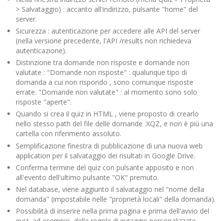
> Salvataggio) : accanto all'indirizzo, pulsante "home" del
server.
Sicurezza : autenticazione per accedere alle API del server
(nella versione precedente, l'API /results non richiedeva
autenticazione).
Distinzione tra domande non risposte e domande non
valutate : "Domande non risposte" : qualunque tipo di
domanda a cui non rispondo , sono comunque risposte
errate. "Domande non valutate" : al momento sono solo
risposte "aperte".
Quando si crea il quiz in HTML , viene proposto di crearlo
nello stesso path del file delle domande .XQZ, e non è più una
cartella con riferimento assoluto.
Semplificazione finestra di pubblicazione di una nuova web
application per il salvataggio dei risultati in Google Drive.
Conferma termine del quiz con pulsante apposito e non
all'evento dell'ultimo pulsante "OK" premuto.
Nel database, viene aggiunto il salvataggio nel "nome della
domanda" (impostabile nelle "proprietà locali" della domanda).
Possibilità di inserire nella prima pagina e prima dell'avvio del
quiz, ad esempio, delle regole di ingaggio personalizzate