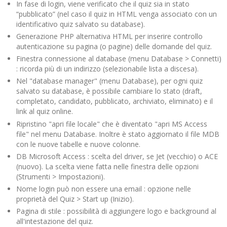
In fase di login, viene verificato che il quiz sia in stato
“pubblicato” (nel caso il quiz in HTML venga associato con un
identificativo quiz salvato su database).
Generazione PHP alternativa HTML per inserire controllo
autenticazione su pagina (o pagine) delle domande del quiz.
Finestra connessione al database (menu Database > Connetti)
: ricorda più di un indirizzo (selezionabile lista a discesa).
Nel "database manager" (menu Database), per ogni quiz
salvato su database, è possibile cambiare lo stato (draft,
completato, candidato, pubblicato, archiviato, eliminato) e il
link al quiz online.
Ripristino "apri file locale" che è diventato "apri MS Access
file" nel menu Database. Inoltre è stato aggiornato il file MDB
con le nuove tabelle e nuove colonne.
DB Microsoft Access : scelta del driver, se Jet (vecchio) o ACE
(nuovo). La scelta viene fatta nelle finestra delle opzioni
(Strumenti > Impostazioni).
Nome login può non essere una email : opzione nelle
proprietà del Quiz > Start up (Inizio).
Pagina di stile : possibilità di aggiungere logo e background al
all'intestazione del quiz.