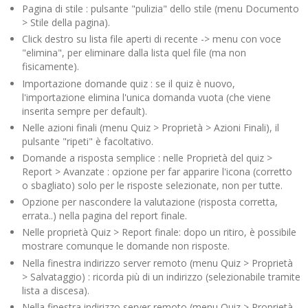
Pagina di stile : pulsante "pulizia" dello stile (menu Documento
> Stile della pagina).
Click destro su lista file aperti di recente -> menu con voce
"elimina", per eliminare dalla lista quel file (ma non
fisicamente).
Importazione domande quiz : se il quiz è nuovo,
l'importazione elimina l'unica domanda vuota (che viene
inserita sempre per default).
Nelle azioni finali (menu Quiz > Proprietà > Azioni Finali), il
pulsante "ripeti" è facoltativo.
Domande a risposta semplice : nelle Proprietà del quiz >
Report > Avanzate : opzione per far apparire l'icona (corretto
o sbagliato) solo per le risposte selezionate, non per tutte.
Opzione per nascondere la valutazione (risposta corretta,
errata..) nella pagina del report finale.
Nelle proprietà Quiz > Report finale: dopo un ritiro, è possibile
mostrare comunque le domande non risposte.
Nella finestra indirizzo server remoto (menu Quiz > Proprietà
> Salvataggio) : ricorda più di un indirizzo (selezionabile tramite
lista a discesa).
Nella finestra indirizzo server remoto (menu Quiz > Proprietà